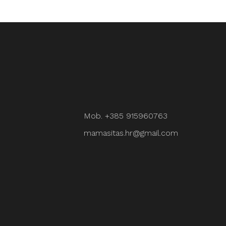
Mob. +385 915960763
mamasitas.hr@gmail.com