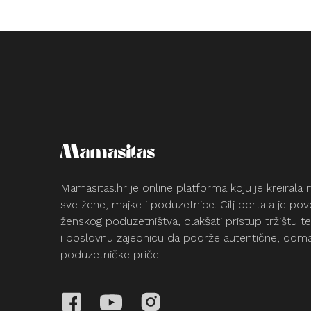
Modni d
Odjeća
Radionic
konzult
Zdravlje
Mamasitas.hr je online platforma koju je kreirala
sve žene, majke i poduzetnice. Cilj portala je pove
ženskog poduzetništva, olakšati pristup tržištu t
i poslovnu zajednicu da podrže autentične, doma
poduzetničke priče.