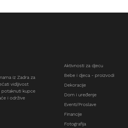
odaci
e i
acije
Aktivnosti za djecu
Bebe i djeca - proizvodi
 mama iz Zadra za
ćati vidljivost
Dekoracije
e potaknuti kupce
Dom i uređenje
će i održive
Eventi/Proslave
Financije
Fotografija