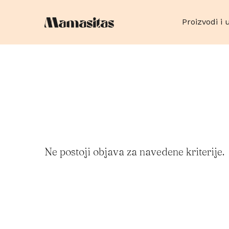
Proizvodi i 
Aktivnos
Bebe i d
proizvo
Dekorac
Dom i u
Eventi/
Ne postoji objava za navedene kriterije.
Financij
Fotograf
Hrana/S
Kozmetik