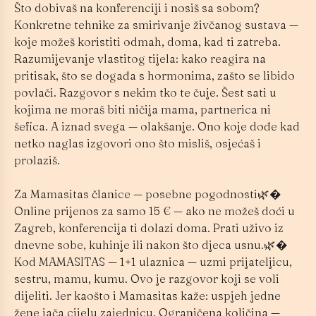
Što dobivaš na konferenciji i nosiš sa sobom?
Konkretne tehnike za smirivanje živčanog sustava —
koje možeš koristiti odmah, doma, kad ti zatreba.
Razumijevanje vlastitog tijela: kako reagira na
pritisak, što se događa s hormonima, zašto se libido
povlači. Razgovor s nekim tko te čuje. Šest sati u
kojima ne moraš biti ničija mama, partnerica ni
šefica. A iznad svega — olakšanje. Ono koje dođe kad
netko naglas izgovori ono što misliš, osjećaš i
prolaziš.
Za Mamasitas članice — posebne pogodnosti🌿�
Online prijenos za samo 15 € — ako ne možeš doći u
Zagreb, konferencija ti dolazi doma. Prati uživo iz
dnevne sobe, kuhinje ili nakon što djeca usnu.🌿�
Kod MAMASITAS — 1+1 ulaznica — uzmi prijateljicu,
sestru, mamu, kumu. Ovo je razgovor koji se voli
dijeliti. Jer kaošto i Mamasitas kaže: uspjeh jedne
žene jača cijelu zajednicu. Ograničena količina —