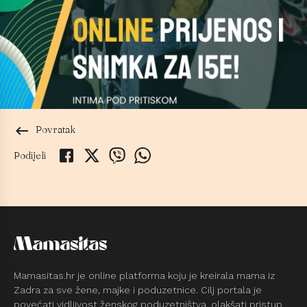
keyboard_backspace
Povratak
Podijeli
Mamasitas.hr je online platforma koju je kreirala mama iz
Zadra za sve žene, majke i poduzetnice. Cilj portala je
povećati vidljivost ženskog poduzetništva, olakšati pristup