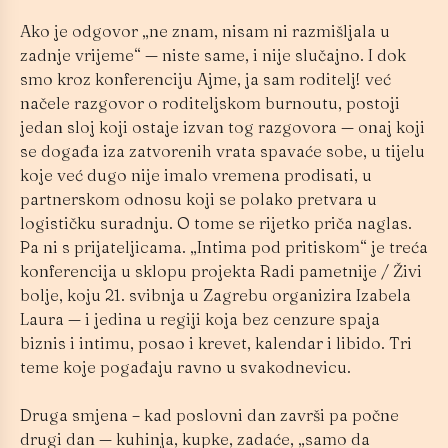
Ako je odgovor „ne znam, nisam ni razmišljala u
zadnje vrijeme“ — niste same, i nije slučajno. I dok
smo kroz konferenciju Ajme, ja sam roditelj! već
načele razgovor o roditeljskom burnoutu, postoji
jedan sloj koji ostaje izvan tog razgovora — onaj koji
se događa iza zatvorenih vrata spavaće sobe, u tijelu
koje već dugo nije imalo vremena prodisati, u
partnerskom odnosu koji se polako pretvara u
logističku suradnju. O tome se rijetko priča naglas.
Pa ni s prijateljicama. „Intima pod pritiskom“ je treća
konferencija u sklopu projekta Radi pametnije / Živi
bolje, koju 21. svibnja u Zagrebu organizira Izabela
Laura — i jedina u regiji koja bez cenzure spaja
biznis i intimu, posao i krevet, kalendar i libido. Tri
teme koje pogađaju ravno u svakodnevicu.
Druga smjena – kad poslovni dan završi pa počne
drugi dan — kuhinja, kupke, zadaće, „samo da